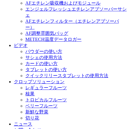
AFエチレン吸収機およびモジュール
エンジェルフレッシュエチレンアブソーバーサシ
ェ
AFエチレンフィルター（エチレンアブソーバ
ー）
AF調整雰囲気バッグ
METECH温度データロガー
ビデオ
パウダーの使い方
サシェの使用方法
カードの使い方
タブレットの使い方
クイックリリースタブレットの使用方法
クロップソリューション
レギュラーフルーツ
核果
トロピカルフルーツ
ベリーフルーツ
新鮮な野菜
切り花
ニュース